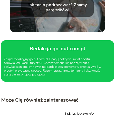
Jak tanio podróżować? Znamy
parę trików!
Redakcja go-out.com.pl
Zespół redakcyjny go-out.com.pl z pasją odkrywa świat sportu,
zdrowia, edukacji i turystyki. Chcemy dzielić się naszą wiedzą i
doświadczeniem, by nawet najbardziej złożone tematy przekazywać w
prosty i przystępny sposób. Razem sprawiamy, że nauka i aktywność
stają się inspirującą przygodą!
Może Cię również zainteresować
Jakie korzyści