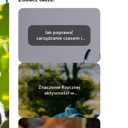
Jak poprawić
zarządzanie czasem i
zwiększyć
produktywność
Znaczenie fizycznej
aktywności w
codziennym rozwoju
osobistym