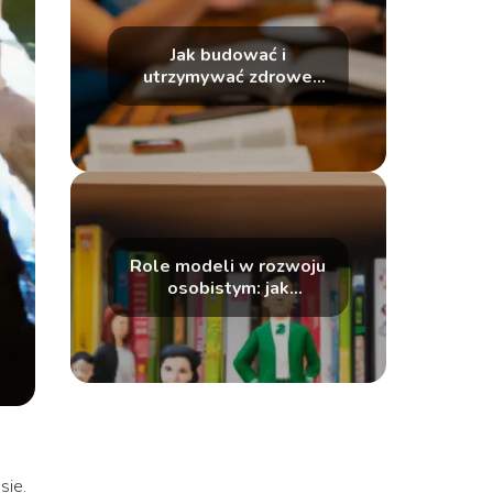
Jak budować i
utrzymywać zdrowe
relacje międzyludzkie
Role modeli w rozwoju
osobistym: jak
inspirować się innymi
sie.