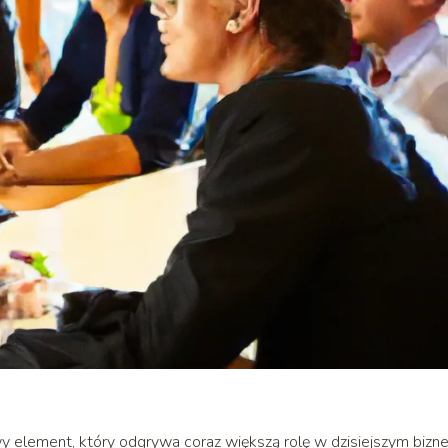
 element, który odgrywa coraz większą rolę w dzisiejszym bizne