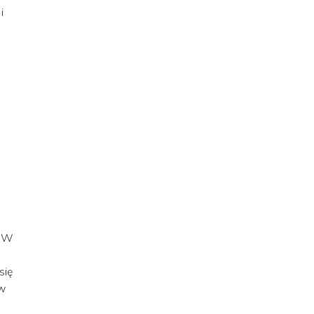
i
. W
się
ów