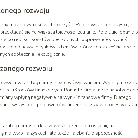
żonego rozwoju
my może przynieść wiele korzyści. Po pierwsze, firma zyskuje
ekładać się na większą lojalność i zaufanie. Po drugie, dbanie o
 się do redukcji kosztów operacyjnych, poprawy efektywności i
ostęp do nowych rynków i klientów, którzy coraz częściej prefer
nych społecznie i ekologicznie.
żonego rozwoju
rozwoju w strategii firmy może być wyzwaniem. Wymaga to zmi
ji czasu i środków finansowych. Ponadto, firma może napotkać opó
e zmiany wpłyną negatywnie na wyniki finansowe firmy. Dlatego
ania wszystkich pracowników i interesariuszy w proces wdrażan
trategii firmy ma kluczowe znaczenie dla osiągnięcia
ę nie tylko na zyskach, ale także na dbaniu o społeczność i