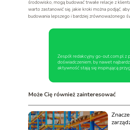
środowisko, mogą budować trwałe relacje z klient
warto zastanowić się, jakie kroki można podjąć, ab
budowania lepszego i bardziej zrównoważonego św
Zespół redakcyjny go-out.com.pl z pa
doświadczeniem, by nawet najbardzi
aktywność stają się inspirującą przy
Może Cię również zainteresować
Znacze
zarząd