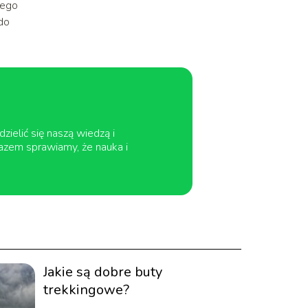
tego
 do
zielić się naszą wiedzą i
azem sprawiamy, że nauka i
Jakie są dobre buty
trekkingowe?