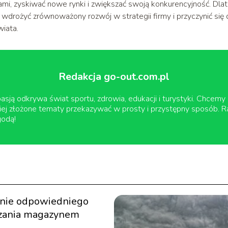
ami, zyskiwać nowe rynki i zwiększać swoją konkurencyjność. Dla
y wdrożyć zrównoważony rozwój w strategii firmy i przyczynić się
iata.
Redakcja go-out.com.pl
sją odkrywa świat sportu, zdrowia, edukacji i turystyki. Chcemy d
ej złożone tematy przekazywać w prosty i przystępny sposób. R
godą!
nie odpowiedniego
zania magazynem