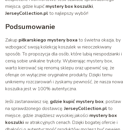
miejsca, gdzie kupić
mystery box koszulki
,
JerseyCollection.pl
to najlepszy wybór!
Podsumowanie
Zakup
piłkarskiego mystery boxa
to świetna okazja, by
wzbogacić swoją kolekcję koszulek w nieoczekiwany
sposób. To propozycja dla osób, które lubią niespodzianki i
cenią sobie unikalne trykoty. Wybierając mystery box,
warto kierować się renomą sklepu oraz upewnić się, że
oferuje on wyłącznie oryginalne produkty. Dzięki temu
unikniemy rozczarowań i zyskamy pewność, że nasza nowa
koszulka jest w 100% autentyczna.
Jeśli zastanawiasz się,
gdzie kupić mystery box
, postaw
na sprawdzonego dostawcę.
JerseyCollection.pl
to
miejsce, gdzie znajdziesz wysokiej jakości
mystery box
koszulki
w atrakcyjnych cenach. Dzięki bogatej ofercie i
dbałości o autentyczność produktów możesz być pewien,