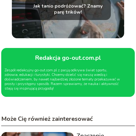
Jak tanio podróżować? Znamy
parę trików!
Redakcja go-out.com.pl
Zespół redakcyjny go-out.com.pl z pasją odkrywa świat sportu,
zdrowia, edukacji i turystyki. Chcemy dzielić się naszą wiedzą i
doświadczeniem, by nawet najbardziej złożone tematy przekazywać w
prosty i przystępny sposób. Razem sprawiamy, że nauka i aktywność
stają się inspirującą przygodą!
Może Cię również zainteresować
Znaczenie